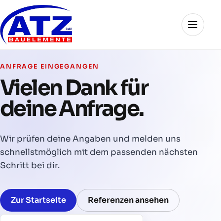
Skip
to
Menü
atz-
content
gmbh.de
ANFRAGE EINGEGANGEN
Vielen Dank für
deine Anfrage.
Wir prüfen deine Angaben und melden uns
schnellstmöglich mit dem passenden nächsten
Schritt bei dir.
Zur Startseite
Referenzen ansehen