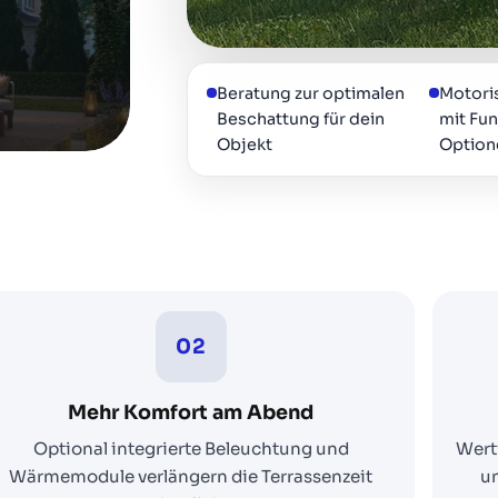
Textiler Sonnenschutz auf der Terrasse
Beratung zur optimalen
Motori
Beschattung für dein
mit Fu
Bild größer anzeigen
Objekt
Option
02
Mehr Komfort am Abend
Optional integrierte Beleuchtung und
Wert
Wärmemodule verlängern die Terrassenzeit
un