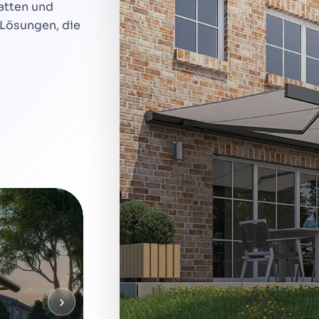
atten und
 Lösungen, die
›