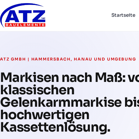
Skip
to
Startseite
atz-
content
gmbh.de
ATZ GMBH | HAMMERSBACH, HANAU UND UMGEBUNG
Markisen nach Maß: v
klassischen
Gelenkarmmarkise bis
hochwertigen
Kassettenlösung.