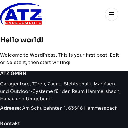
Skip
to
Menü
atz-
content
gmbh.de
Hello world!
Welcome to WordPress. This is your first post. Edit
or delete it, then start writing!
ATZ GMBH
Garagentore, Türen, Zäune, Sichtschutz, Markisen
und Outdoor-Systeme für den Raum Hammersbach,
Hanau und Umgebung.
Adresse:
Am Schulzehnten 1, 63546 Hammersbach
Kontakt