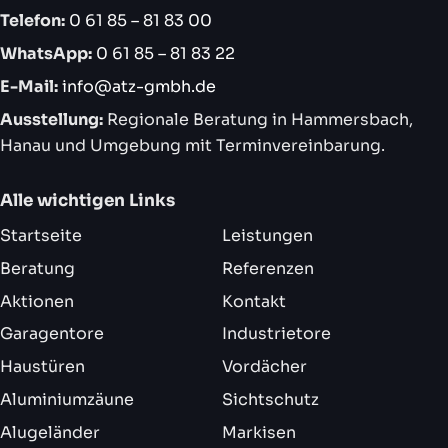
Telefon:
0 61 85 – 81 83 00
WhatsApp:
0 61 85 – 81 83 22
E-Mail:
info@atz-gmbh.de
Ausstellung:
Regionale Beratung in Hammersbach,
Hanau und Umgebung mit Terminvereinbarung.
Alle wichtigen Links
Startseite
Leistungen
Beratung
Referenzen
Aktionen
Kontakt
Garagentore
Industrietore
Haustüren
Vordächer
Aluminiumzäune
Sichtschutz
Alugeländer
Markisen